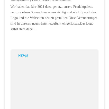
Wir haben das Jahr 2021 dazu genutzt unsere Produktpalette
neu zu ordnen.So erschien es uns richtig und wichtig auch das
Logo und die Webseiten neu zu gestallten.Diese Veränderungen
sind in unseren neuen Internetauftritt eingeflossen.Das Logo
selbst steht dabei...
NEWS
9. Arbeitskreis IT im BioRiver e.V. Alternative
Kategorien von Cloud-Services und ihre
Einsatzmöglichkeiten für Biotech-Unternehmen, und
Start-ups
9 Feb., 2022
Liebe IT-Verantwortliche und Kollegen, wir möchten Sie
herzlich zum Erfahrungsaustausch im Arbeitskreis IT im
BioRiver e.V. einladen! Der nächste Termin:...
Marketing-Relaunch
9 Feb., 2022