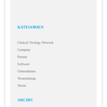
Wir haben das Jahr 2021 dazu genutzt unsere Produktpalette
neu zu ordnen.So erschien es uns richtig und wichtig auch das
Logo und die Webseiten neu zu...
KATEGORIEN
Clinical Virology Network
Company
Partner
Software
Unternehmen
Veranstaltung
Verein
ARCHIV