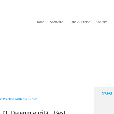
Home
Software
Pläne & Preise
Kontakt
I
NEWS
10. Treffen d
Miltenyi Bio
18 Mai, 2022
 IT Datenintegrität. Best