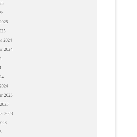
25
25
 2025
025
r 2024
r 2024
4
4
24
 2024
r 2023
 2023
er 2023
2023
3