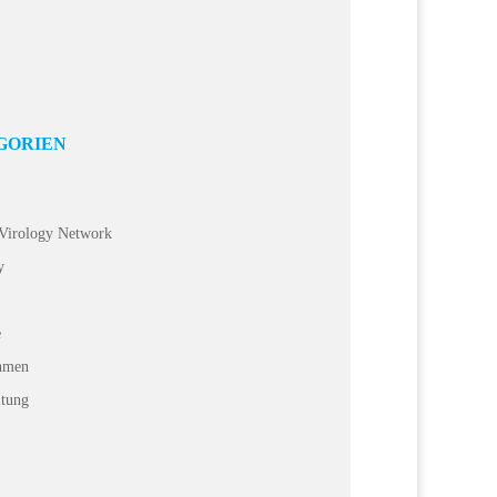
ntwortliche und Kollegen, liebe junge Entrepreneure
, wir möchten Sie herzlich zu unserem nächsten IT
zum Thema...
GORIEN
 Virology Network
y
e
hmen
ltung