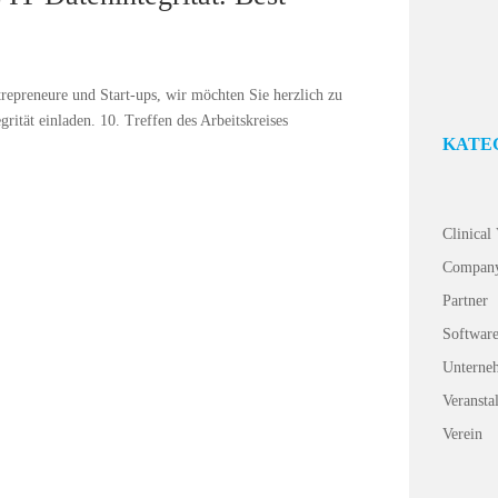
Liebe IT-Vera
und Start-ups
Arbeitskreis 
repreneure und Start-ups, wir möchten Sie herzlich zu
ität einladen. 10. Treffen des Arbeitskreises
KATE
Clinical
Compan
Partner
Softwar
Unterne
Veransta
Verein