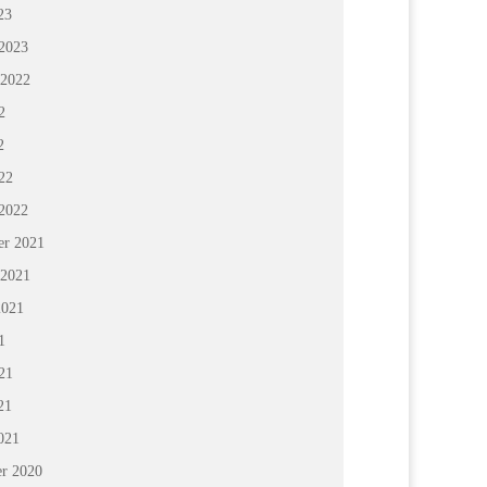
23
 2023
 2022
2
2
22
 2022
r 2021
 2021
2021
1
21
21
021
r 2020