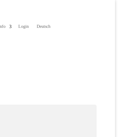
nfo
Login
Deutsch
es Arbeitskreises IT Datenintegrität. Best Practise
tec.