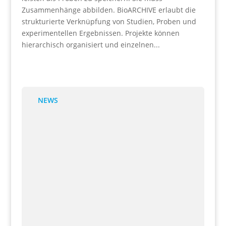
Zusammenhänge abbilden. BioARCHIVE erlaubt die
strukturierte Verknüpfung von Studien, Proben und
experimentellen Ergebnissen. Projekte können
hierarchisch organisiert und einzelnen...
NEWS
Regulatorische Dokumentation (Formblatt Z)
27 Mai, 2026
Labore, die mit gentechnisch verändertem Material
arbeiten, stehen vor besonderen
Dokumentationspflichten. Strukturierte Erfassung,
Verantwortlichkeiten...
Einladung: „Probenlagerung ist Teamwork: Infrastruktur,
Prozesse, Qualität“
26 Mai, 2026
Gemeinsam mit Expert:innen aus Industrie und