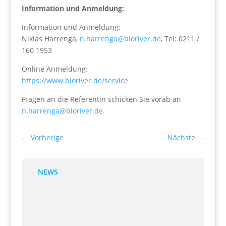
Information und Anmeldung:
Information und Anmeldung:
Niklas Harrenga,
n.harrenga@bioriver.de
, Tel: 0211 /
160 1953
Online Anmeldung:
https://www.bioriver.de/service
Fragen an die Referentin schicken Sie vorab an
n.harrenga@bioriver.de
.
←
Vorherige
Nächste
→
NEWS
Übersicht über Bestände und Bewegungen
4 Aug., 2026
In Biobanken und Laborumgebungen entstehen nicht
nur neue Proben – bestehende Proben werden