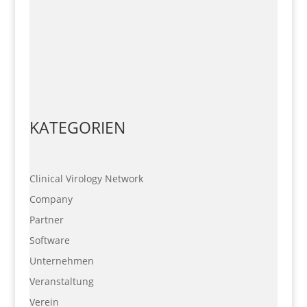
In Labor- und Forschungsumgebungen ist die
eindeutige Identifikation von Proben entscheidend
für Datenintegrität, Nachvollziehbarkeit und
effiziente...
KATEGORIEN
Clinical Virology Network
Company
Partner
Software
Unternehmen
Veranstaltung
Verein