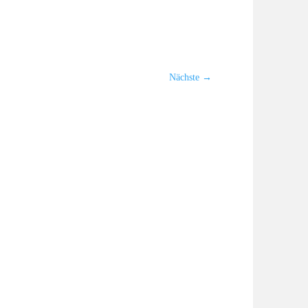
MEDEORA be
16 Juli, 2026
Am Freitag, d
Digitalisieru
Nächste
→
dem Gründerta
Sample In &
im Laborallt
16 Juli, 2026
Die Verwaltun
Metadaten. En
ist die struktu
Labels & Bar
strukturiert
8 Juli, 2026
In Labor- und