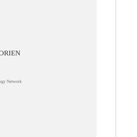
 von Proben entscheidend für Datenintegrität,
rkeit und effiziente...
ORIEN
logy Network