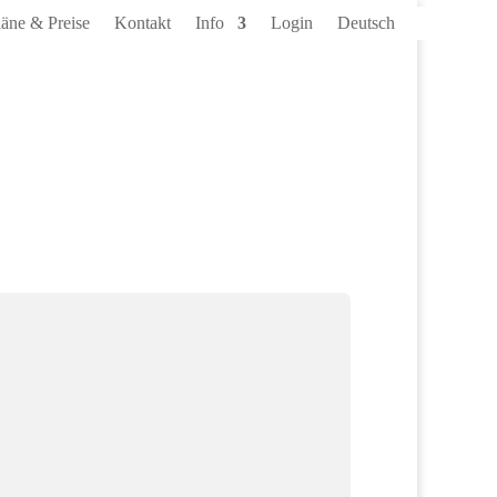
läne & Preise
Kontakt
Info
Login
Deutsch
ber Bestände und Bewegungen
 und Laborumgebungen entstehen nicht nur neue Proben
Proben werden umgelagert, freigegeben oder final
 strukturierte...