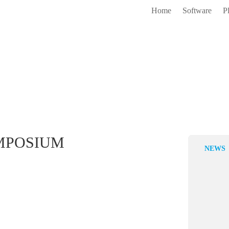
Home
Software
P
MPOSIUM
NEWS
Übersicht ü
4 Aug., 2026
In Biobanken
– bestehende 
entfernt. Ohne