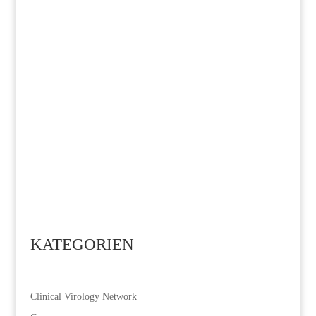
Labororganisation ist die strukturierte Ein- und...
Labels & Barcodes: Eindeutige Identifikation als
Grundlage strukturierter Probenverwaltung
8 Juli, 2026
In Labor- und Forschungsumgebungen ist die eindeutige
Identifikation von Proben entscheidend für Datenintegrität,
Nachvollziehbarkeit und effiziente...
KATEGORIEN
Clinical Virology Network